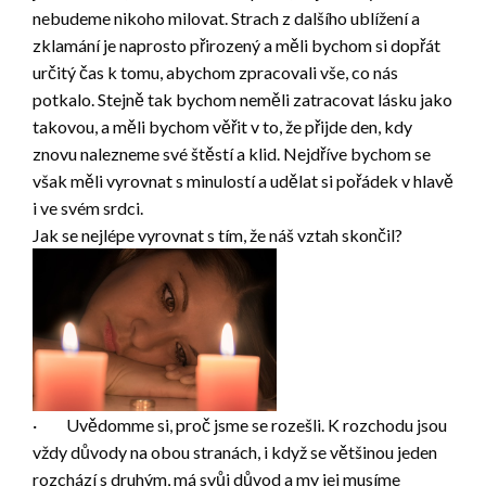
nebudeme nikoho milovat. Strach z dalšího ublížení a
zklamání je naprosto přirozený a měli bychom si dopřát
určitý čas k tomu, abychom zpracovali vše, co nás
potkalo. Stejně tak bychom neměli zatracovat lásku jako
takovou, a měli bychom věřit v to, že přijde den, kdy
znovu nalezneme své štěstí a klid. Nejdříve bychom se
však měli vyrovnat s minulostí a udělat si pořádek v hlavě
i ve svém srdci.
Jak se nejlépe vyrovnat s tím, že náš vztah skončil?
· Uvědomme si, proč jsme se rozešli. K rozchodu jsou
vždy důvody na obou stranách, i když se většinou jeden
rozchází s druhým, má svůj důvod a my jej musíme