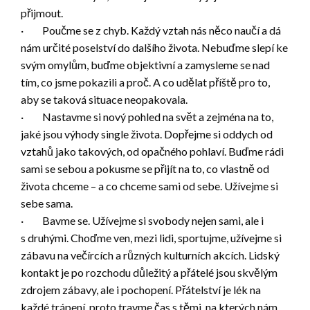
přijmout.
· Poučme se z chyb. Každý vztah nás něco naučí a dá
nám určité poselství do dalšího života. Nebuďme slepí ke
svým omylům, buďme objektivní a zamysleme se nad
tím, co jsme pokazili a proč. A co udělat příště pro to,
aby se taková situace neopakovala.
· Nastavme si nový pohled na svět a zejména na to,
jaké jsou výhody single života. Dopřejme si oddych od
vztahů jako takových, od opačného pohlaví. Buďme rádi
sami se sebou a pokusme se přijít na to, co vlastně od
života chceme – a co chceme sami od sebe. Užívejme si
sebe sama.
· Bavme se. Užívejme si svobody nejen sami, ale i
s druhými. Choďme ven, mezi lidi, sportujme, užívejme si
zábavu na večírcích a různých kulturních akcích. Lidský
kontakt je po rozchodu důležitý a přátelé jsou skvělým
zdrojem zábavy, ale i pochopení. Přátelství je lék na
každé trápení, proto travme čas s těmi, na kterých nám