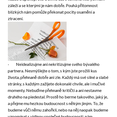
záleží a se kterými je nám dobře. Pouhá přítomnost
blízkých nám pomůže překonat pocity osamění a
ztracení.
· Neidealizujme ani nekritizujme svého bývalého
partnera. Nesmýšlejte o tom, s kým jste prožili kus
života, přehnaně dobře ani zle. Každý má své silné a slabé
stránky, s každým zažijete dokonalé chvíle, ale i mučivé
momenty. Nebuďme přehnaně kritičtí a ani nestavme
druhého na piedestal. Prostě ho berme takového, jaký je,
a přejme mu hezkou budoucnost s někým jiným. To, že
budeme vůči němu zahořklí, nebo na něj naopak budeme
vzpomínat s vidinou společné budoucnosti, nám