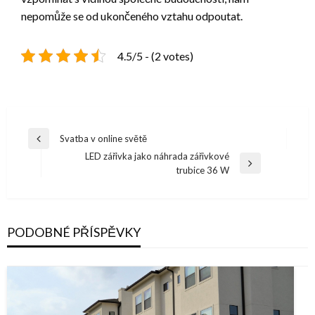
nepomůže se od ukončeného vztahu odpoutat.
4.5/5 - (2 votes)
Navigace
Svatba v online světě
Previous
pro
LED zářivka jako náhrada zářivkové
Post
Next
trubice 36 W
příspěvek
Post
PODOBNÉ PŘÍSPĚVKY