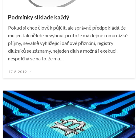
Podmínky si klade každý
Pokud si chce člověk půjčit, ale správně předpokládá, že
mu jen tak někde nevyhoví, protože má dejme tomu nízké
příjmy, nevalně vyhlížející daňové přiznání, registry
dlužníků se záznamy, nejeden dluh a možná i exekuci,
nespoléhá se na to, že mu…
Posted
17. 8. 2019
on