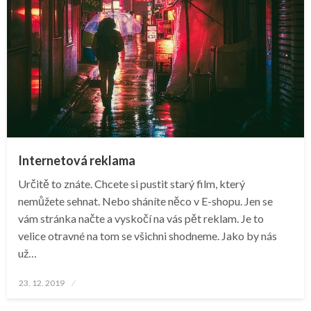
Internetová reklama
Určitě to znáte. Chcete si pustit starý film, který
nemůžete sehnat. Nebo sháníte něco v E-shopu. Jen se
vám stránka načte a vyskočí na vás pět reklam. Je to
velice otravné na tom se všichni shodneme. Jako by nás
už…
Posted
23. 12. 2019
on