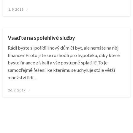
Posted
1. 9. 2018
on
Vsaďte na spolehlivé služby
Rádi byste si pořídili nový dům či byt, ale nemáte na něj
finance? Proto jste se rozhodli pro hypotéku, díky které
byste finance získali a vše postupně splatili? To je
samozřejmě řešení, ke kterému se uchyluje stále větší
množství lidí….
Posted
26. 2. 2017
on