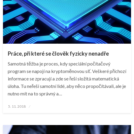
Práce, při které se člověk fyzicky nenadře
Samotná těžba je proces, kdy speciální počítačový
program se napojí na kryptoměnovou síť. Veškeré příchozí
informace se zpracují a zde se řeší složitá matematická
úloha. Tu neřeší samotní lidé, aby něco propočítávali, ale je
nutno mít na to správný a…
Posted
5. 11. 2018
on