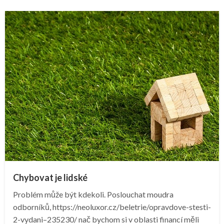
Chybovat je lidské
Problém může být kdekoli. Poslouchat moudra
odborníků, https://neoluxor.cz/beletrie/opravdove-stesti-
2-vydani–235230/ nač bychom si v oblasti financí měli