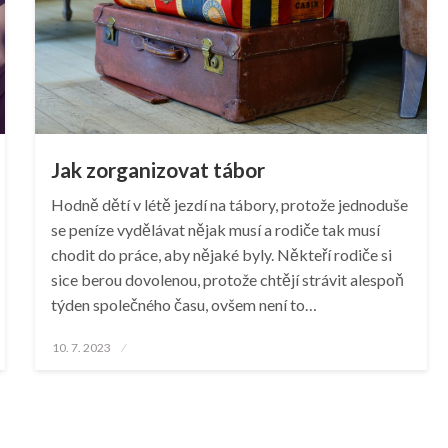
Jak zorganizovat tábor
Hodně dětí v létě jezdí na tábory, protože jednoduše
se peníze vydělávat nějak musí a rodiče tak musí
chodit do práce, aby nějaké byly. Někteří rodiče si
sice berou dovolenou, protože chtějí strávit alespoň
týden společného času, ovšem není to…
Posted
10. 7. 2023
on