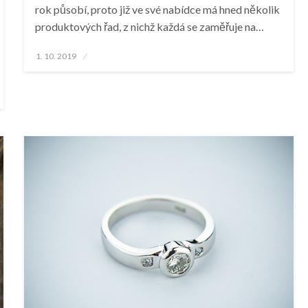
rok působí, proto již ve své nabídce má hned několik
produktových řad, z nichž každá se zaměřuje na…
Posted
1. 10. 2019
on