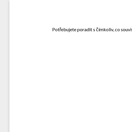
Skip
to
content
Potřebujete poradit s čímkoliv, co souvi