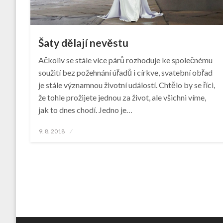
Šaty dělají nevěstu
Ačkoliv se stále více párů rozhoduje ke společnému
soužití bez požehnání úřadů i církve, svatební obřad
je stále významnou životní událostí. Chtělo by se říci,
že tohle prožijete jednou za život, ale všichni víme,
jak to dnes chodí. Jedno je…
Posted
9. 8. 2018
on