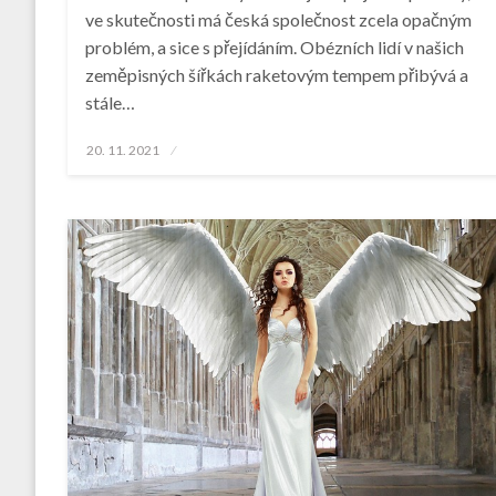
ve skutečnosti má česká společnost zcela opačným
problém, a sice s přejídáním. Obézních lidí v našich
zeměpisných šířkách raketovým tempem přibývá a
stále…
Posted
20. 11. 2021
on