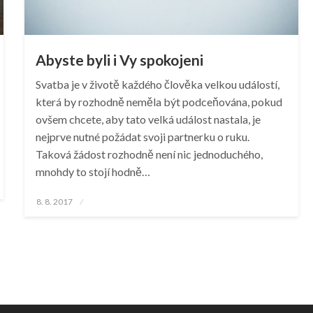
Abyste byli i Vy spokojeni
Svatba je v životě každého člověka velkou událostí,
která by rozhodně neměla být podceňována, pokud
ovšem chcete, aby tato velká událost nastala, je
nejprve nutné požádat svoji partnerku o ruku.
Taková žádost rozhodně není nic jednoduchého,
mnohdy to stojí hodně…
Posted
8. 8. 2017
on