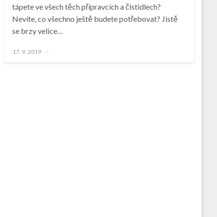
tápete ve všech těch přípravcích a čistidlech?
Nevíte, co všechno ještě budete potřebovat? Jistě
se brzy velice…
Posted
17. 9. 2019
on