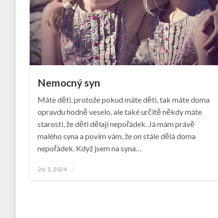
Nemocný syn
Máte děti, protože pokud máte děti, tak máte doma
opravdu hodně veselo, ale také určitě někdy máte
starosti, že děti dělají nepořádek. Já mám právě
malého syna a povím vám, že on stále dělá doma
nepořádek. Když jsem na syna…
Posted
26. 1. 2024
on