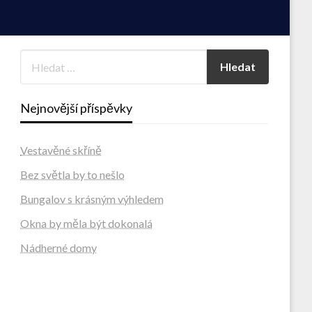
Nejnovější příspěvky
Vestavěné skříně
Bez světla by to nešlo
Bungalov s krásným výhledem
Okna by měla být dokonalá
Nádherné domy