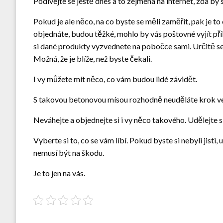
Podívejte se ještě dnes a to zejména na internet, zda by
Pokud je ale něco, na co byste se měli zaměřit, pak je to
objednáte, budou těžké, mohlo by vás poštovné vyjít příl
si dané produkty vyzvednete na pobočce sami. Určitě se
Možná, že je blíže, než byste čekali.
I vy můžete mít něco, co vám budou lidé závidět.
S takovou betonovou mísou rozhodně neuděláte krok ve
Neváhejte a objednejte si i vy něco takového. Udělejte s
Vyberte si to, co se vám líbí. Pokud byste si nebyli jist
nemusí být na škodu.
Je to jen na vás.