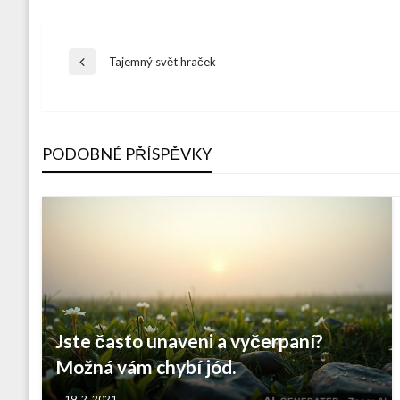
Navigace
Tajemný svět hraček
Previous
Post
pro
PODOBNÉ PŘÍSPĚVKY
příspěvek
Jste často unaveni a vyčerpaní?
Možná vám chybí jód.
19. 2. 2021