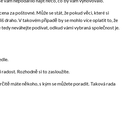
 se vám nepodařilo najít něco, co by vám vyhovovalo.
 cena za poštovné. Může se stát, že pokud věci, které si
iš draho. V takovém případě by se mohlo více oplatit to, že
 tedy neváhejte podívat, odkud vámi vybraná společnost je.
dle.
i radost. Rozhodně si to zasloužíte.
i, určitě máte někoho, s kým se můžete poradit. Taková rada