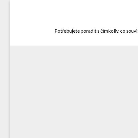
Skip
to
content
Potřebujete poradit s čímkoliv, co souvi