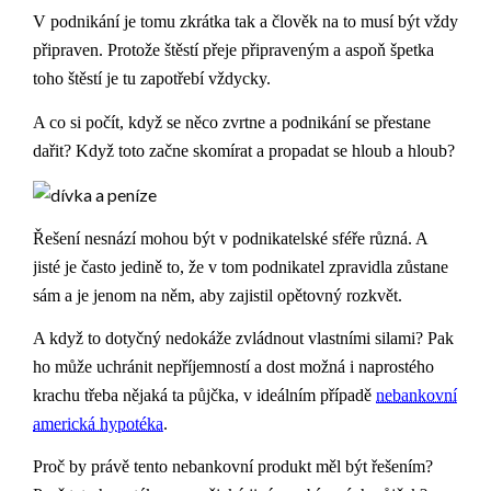
V podnikání je tomu zkrátka tak a člověk na to musí být vždy
připraven. Protože štěstí přeje připraveným a aspoň špetka
toho štěstí je tu zapotřebí vždycky.
A co si počít, když se něco zvrtne a podnikání se přestane
dařit? Když toto začne skomírat a propadat se hloub a hloub?
Řešení nesnází mohou být v podnikatelské sféře různá. A
jisté je často jedině to, že v tom podnikatel zpravidla zůstane
sám a je jenom na něm, aby zajistil opětovný rozkvět.
A když to dotyčný nedokáže zvládnout vlastními silami? Pak
ho může uchránit nepříjemností a dost možná i naprostého
krachu třeba nějaká ta půjčka, v ideálním případě
nebankovní
americká hypotéka
.
Proč by právě tento nebankovní produkt měl být řešením?