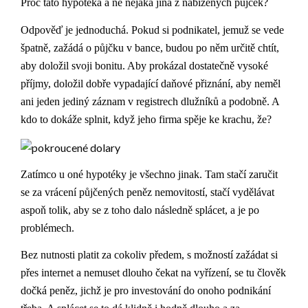
Proč tato hypotéka a ne nějaká jiná z nabízených půjček?
Odpověď je jednoduchá. Pokud si podnikatel, jemuž se vede
špatně, zažádá o půjčku v bance, budou po něm určitě chtít,
aby doložil svoji bonitu. Aby prokázal dostatečně vysoké
příjmy, doložil dobře vypadající daňové přiznání, aby neměl
ani jeden jediný záznam v registrech dlužníků a podobně. A
kdo to dokáže splnit, když jeho firma spěje ke krachu, že?
Zatímco u oné hypotéky je všechno jinak. Tam stačí zaručit
se za vrácení půjčených peněz nemovitostí, stačí vydělávat
aspoň tolik, aby se z toho dalo následně splácet, a je po
problémech.
Bez nutnosti platit za cokoliv předem, s možností zažádat si
přes internet a nemuset dlouho čekat na vyřízení, se tu člověk
dočká peněz, jichž je pro investování do onoho podnikání