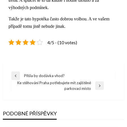
třeba. A splácet se to dá klidně i hodně dlouho a za
výhodných podmínek.
Takže je tato hypotéka často dobrou volbou. A ve vašem
případě tomu jistě nebude jinak.
4/5 - (10 votes)
Navigace
Přišla by dodávka vhod?
Previous
pro
Ke stěhování Praha potřebujete mít zajištěné
Post
Next
parkovací místo
příspěvek
Post
PODOBNÉ PŘÍSPĚVKY