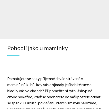
Pohodlí jako u maminky
Pamatujete se na ty příjemné chvíle strávené v
maminčině klíně, kdy vás objímaly její hebké ruce a
hladily vás ve vlasech? Připomeňte si tyto láskyplné
chvíle pokaždé, když se odeberete do vaší postele oddat
se spánku.
Luxusní povlečení
, které vám nyní nabízíme,
vás zahrne stejnou péčí a hebkostí, jakými vás zahrnovala