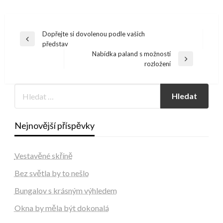
Navigace
Dopřejte si dovolenou podle vašich
Previous
představ
pro
Post
Nabídka paland s možností
příspěvek
Next
rozložení
Post
Nejnovější příspěvky
Vestavěné skříně
Bez světla by to nešlo
Bungalov s krásným výhledem
Okna by měla být dokonalá