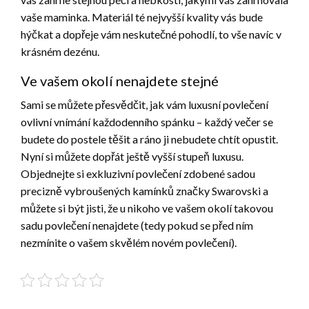
vaše maminka. Materiál té nejvyšší kvality vás bude
hýčkat a dopřeje vám neskutečné pohodlí, to vše navíc v
krásném dezénu.
Ve vašem okolí nenajdete stejné
Sami se můžete přesvědčit, jak vám luxusní povlečení
ovlivní vnímání každodenního spánku – každý večer se
budete do postele těšit a ráno ji nebudete chtít opustit.
Nyní si můžete dopřát ještě vyšší stupeň luxusu.
Objednejte si exkluzivní povlečení zdobené sadou
precizně vybroušených kamínků značky Swarovski a
můžete si být jisti, že u nikoho ve vašem okolí takovou
sadu povlečení nenajdete (tedy pokud se před ním
nezmínite o vašem skvělém novém povlečení).